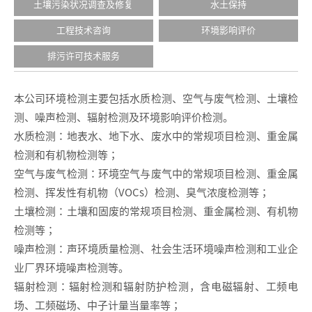
土壤污染状况调查及修复
水土保持
工程技术咨询
环境影响评价
排污许可技术服务
本公司环境检测主要包括水质检测、空气与废气检测、土壤检
测、噪声检测、辐射检测及环境影响评价检测。
水质检测：地表水、地下水、废水中的常规项目检测、重金属
检测和有机物检测等；
空气与废气检测：环境空气与废气中的常规项目检测、重金属
检测、挥发性有机物（VOCs）检测、臭气浓度检测等；
土壤检测：土壤和固废的常规项目检测、重金属检测、有机物
检测等；
噪声检测：声环境质量检测、社会生活环境噪声检测和工业企
业厂界环境噪声检测等。
辐射检测：辐射检测和辐射防护检测，含电磁辐射、工频电
场、工频磁场、中子计量当量率等；